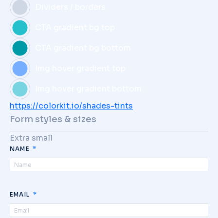
Dividers / borders
CTA gradient bg top
CTA gradient bg bottom
Img hover gradient top
Img hover gradient bottom
https://colorkit.io/shades-tints
Form styles & sizes
Extra small
NAME
EMAIL