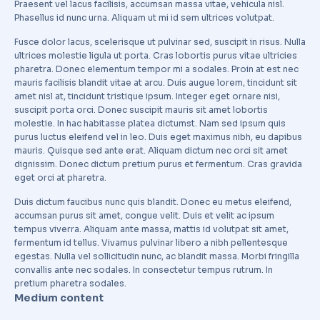
Praesent vel lacus facilisis, accumsan massa vitae, vehicula nisl.
Phasellus id nunc urna. Aliquam ut mi id sem ultrices volutpat.
Fusce dolor lacus, scelerisque ut pulvinar sed, suscipit in risus. Nulla
ultrices molestie ligula ut porta. Cras lobortis purus vitae ultricies
pharetra. Donec elementum tempor mi a sodales. Proin at est nec
mauris facilisis blandit vitae at arcu. Duis augue lorem, tincidunt sit
amet nisl at, tincidunt tristique ipsum. Integer eget ornare nisi,
suscipit porta orci. Donec suscipit mauris sit amet lobortis
molestie. In hac habitasse platea dictumst. Nam sed ipsum quis
purus luctus eleifend vel in leo. Duis eget maximus nibh, eu dapibus
mauris. Quisque sed ante erat. Aliquam dictum nec orci sit amet
dignissim. Donec dictum pretium purus et fermentum. Cras gravida
eget orci at pharetra.
Duis dictum faucibus nunc quis blandit. Donec eu metus eleifend,
accumsan purus sit amet, congue velit. Duis et velit ac ipsum
tempus viverra. Aliquam ante massa, mattis id volutpat sit amet,
fermentum id tellus. Vivamus pulvinar libero a nibh pellentesque
egestas. Nulla vel sollicitudin nunc, ac blandit massa. Morbi fringilla
convallis ante nec sodales. In consectetur tempus rutrum. In
pretium pharetra sodales.
Medium content