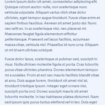
Lorem ipsum dolor sit amet, consectetur adipiscing elit.
Quisque rutrum auctor nulla, non scelerisque nunc
vehicula vulputate. Aliquam varius nibh vitae dolor
ultricies, eget tempor augue tincidunt. Fusce vitae enim et
sapien finibus faucibus. Aenean sit amet justo dui. Nunc
nec velit ex. In ac scelerisque nisi, nec placerat mi.
Maecenas feugiat ligula elementum efficitur
pellentesque. Praesent vel lacus facilisis, accumsan
massa vitae, vehicula nisl. Phasellus id nunc urna. Aliquam
ut mi id sem ultrices volutpat.
Fusce dolor lacus, scelerisque ut pulvinar sed, suscipit in
risus. Nulla ultrices molestie ligula ut porta. Cras lobortis
purus vitae ultricies pharetra. Donec elementum tempor
mi a sodales. Proin at est nec mauris facilisis blandit vitae
at arcu. Duis augue lorem, tincidunt sit amet nisl at,
tincidunt tristique ipsum. Integer eget ornare nisi,
suscipit porta orci. Donec suscipit mauris sit amet
lobortis molestie. In hac habitasse platea dictumst. Nam
sed ipsum quis purus luctus eleifend vel in leo. Duis eget