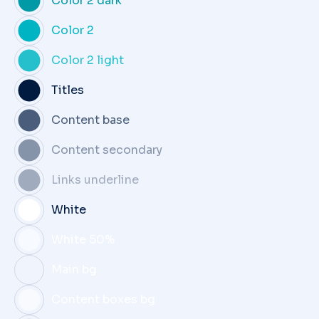
Color 2 dark
Color 2
Color 2 light
Titles
Content base
Content secondary
Links underline
White
White 50%
Main bg
Content boxes bg